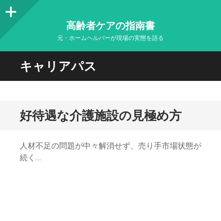
サ
高齢者ケアの指南書
イ
元・ホームヘルパーが現場の実態を語る
ド
キャリアパス
バ
ー
好待遇な介護施設の見極め方
人材不足の問題が中々解消せず、売り手市場状態が
続く…